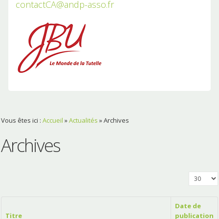
contactCA@andp-asso.fr
Vous êtes ici :
Accueil
»
Actualités
»
Archives
Archives
Affichage
Date de
Titre
publication