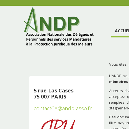
ACCUE
Vous êtes ic
L'ANDP so
mémoires 
5 rue Las Cases
Auteurs di
75 007 PARIS
acceptez q
remplies d
contactCA@andp-asso.fr
stagner enc
Ces docume
titre paya
autorisée q