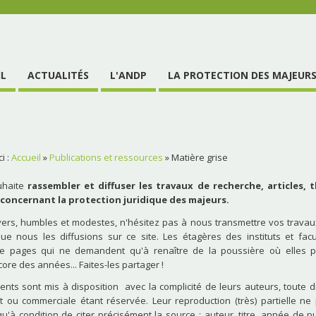
IL
ACTUALITÉS
L'ANDP
LA PROTECTION DES MAJEUR
i :
Accueil
»
Publications et ressources
»
Matière grise
uhaite
rassembler et diffuser les travaux de recherche, articles, 
concernant la protection juridique des majeurs.
vers, humbles et modestes, n'hésitez pas à nous transmettre vos travaux
ue nous les diffusions sur ce site. Les étagères des instituts et facu
e pages qui ne demandent qu'à renaître de la poussière où elles p
ore des années... Faites-les partager !
nts sont mis à disposition avec la complicité de leurs auteurs, toute d
nt ou commerciale étant réservée. Leur reproduction (très) partielle ne
u'à condition de citer précisément la source : auteur, titre, année de pu