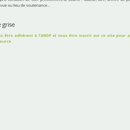
vue ou lieu de soutenance...
 grise
z être adhérent à l'ANDP
et
vous être inscrit sur ce site pour 
source