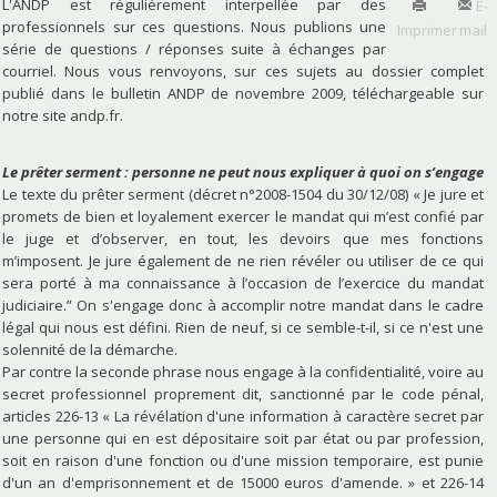
L'ANDP est réguliérement interpellée par des
E-
professionnels sur ces questions. Nous publions une
Imprimer
mail
série de questions / réponses suite à échanges par
courriel. Nous vous renvoyons, sur ces sujets au dossier complet
publié dans le bulletin ANDP de novembre 2009, téléchargeable sur
notre site andp.fr.
Le prêter serment : personne ne peut nous expliquer à quoi on s’engage
Le texte du prêter serment (décret n°2008-1504 du 30/12/08) « Je jure et
promets de bien et loyalement exercer le mandat qui m’est confié par
le juge et d’observer, en tout, les devoirs que mes fonctions
m’imposent. Je jure également de ne rien révéler ou utiliser de ce qui
sera porté à ma connaissance à l’occasion de l’exercice du mandat
judiciaire.” On s'engage donc à accomplir notre mandat dans le cadre
légal qui nous est défini. Rien de neuf, si ce semble-t-il, si ce n'est une
solennité de la démarche.
Par contre la seconde phrase nous engage à la confidentialité, voire au
secret professionnel proprement dit, sanctionné par le code pénal,
articles 226-13 « La révélation d'une information à caractère secret par
une personne qui en est dépositaire soit par état ou par profession,
soit en raison d'une fonction ou d'une mission temporaire, est punie
d'un an d'emprisonnement et de 15000 euros d'amende. » et 226-14