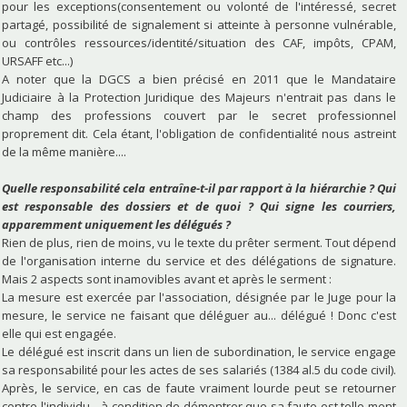
pour les exceptions(consentement ou volonté de l'intéressé, secret
partagé, possibilité de signalement si atteinte à personne vulnérable,
ou contrôles ressources/identité/situation des CAF, impôts, CPAM,
URSAFF etc...)
A noter que la DGCS a bien précisé en 2011 que le Mandataire
Judiciaire à la Protection Juridique des Majeurs n'entrait pas dans le
champ des professions couvert par le secret professionnel
proprement dit. Cela étant, l'obligation de confidentialité nous astreint
de la même manière....
Quelle responsabilité cela entraîne-t-il par rapport à la hiérarchie ? Qui
est responsable des dossiers et de quoi ? Qui signe les courriers,
apparemment uniquement les délégués ?
Rien de plus, rien de moins, vu le texte du prêter serment. Tout dépend
de l'organisation interne du service et des délégations de signature.
Mais 2 aspects sont inamovibles avant et après le serment :
La mesure est exercée par l'association, désignée par le Juge pour la
mesure, le service ne faisant que déléguer au... délégué ! Donc c'est
elle qui est engagée.
Le délégué est inscrit dans un lien de subordination, le service engage
sa responsabilité pour les actes de ses salariés (1384 al.5 du code civil).
Après, le service, en cas de faute vraiment lourde peut se retourner
contre l'individu... à condition de démontrer que sa faute est telle ment